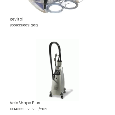
Revital
80093310031
2012
VelaShape Plus
10343650029
2011/2012