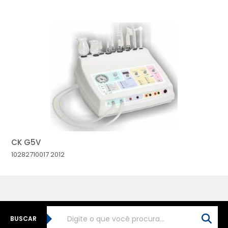
CK G5V
10282710017
2012
BUSCAR