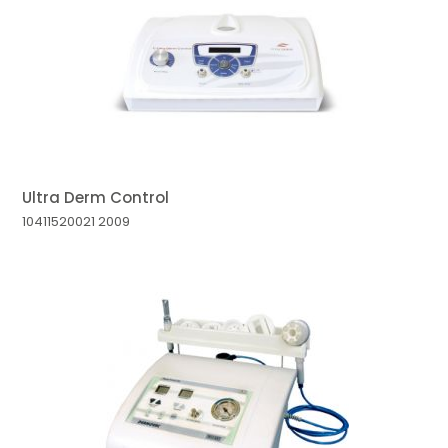
MAIOR PREÇO
A - Z
Ultra Derm Control
10411520021
2009