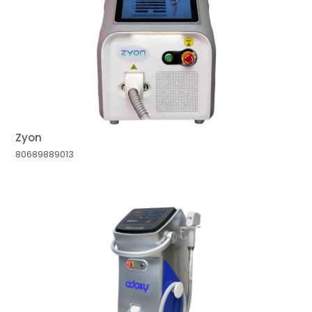
MAIOR PREÇO
A - Z
Zyon
80689889013