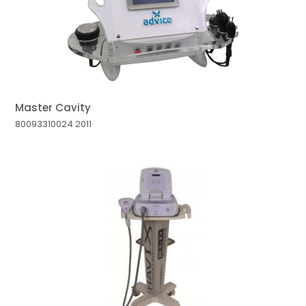
Master Cavity
80093310024
2011