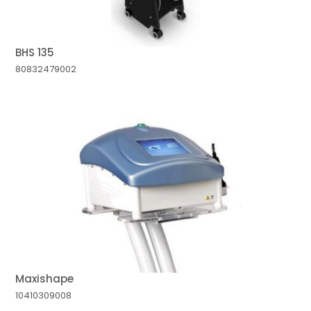
BHS 135
80832479002
Maxishape
10410309008