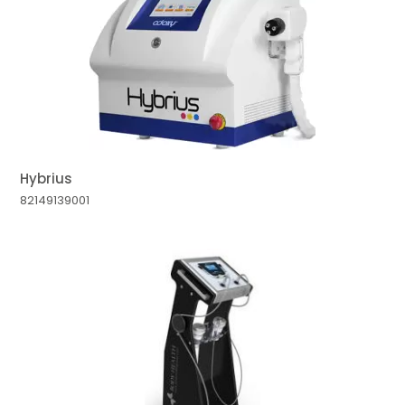
MAIOR PREÇO
A - Z
Hybrius
82149139001