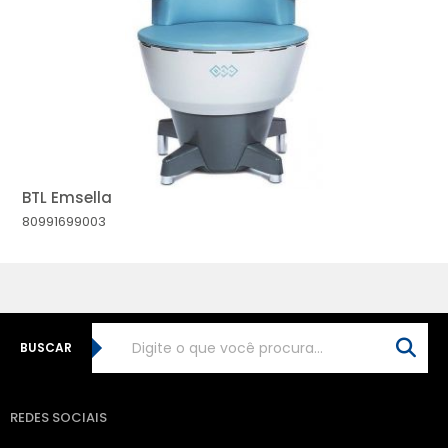
MAIOR PREÇO
A - Z
BTL Emsella
80991699003
BUSCAR
REDES SOCIAIS