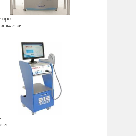
shape
40044
2006
s
0021