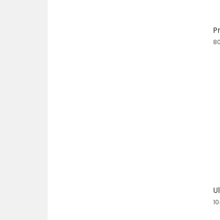
P
8
U
10