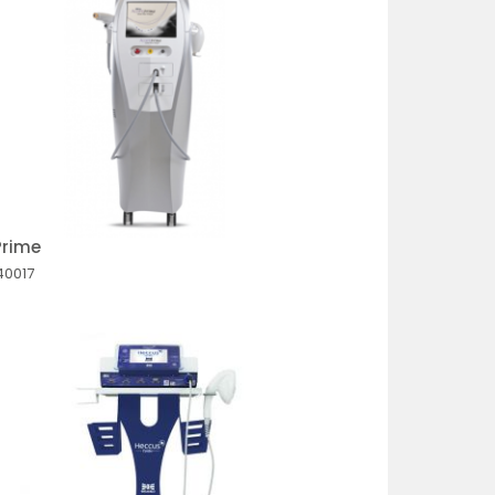
MENOR PREÇO
MAIOR PREÇO
A - Z
Prime
40017