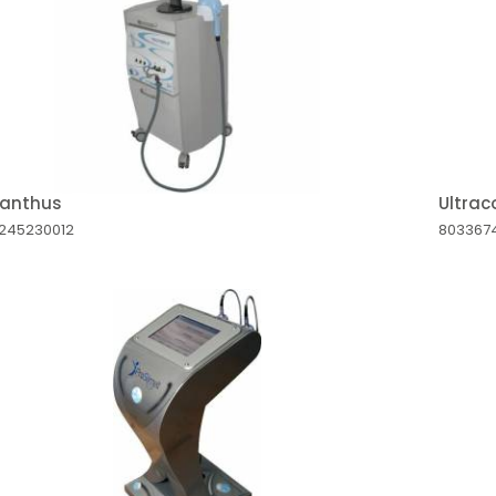
anthus
Ultrac
0245230012
803367