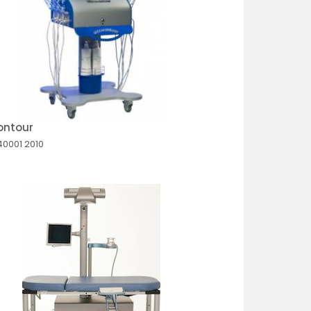
ontour
40001
2010