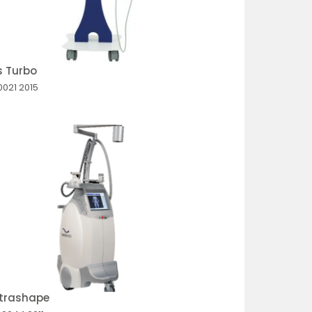
s Turbo
0021
2015
ltrashape