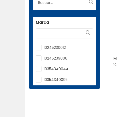
Marca
10245230012
10245239006
M
1
10354340044
10354340095
10360310021
10410309004
10411620020