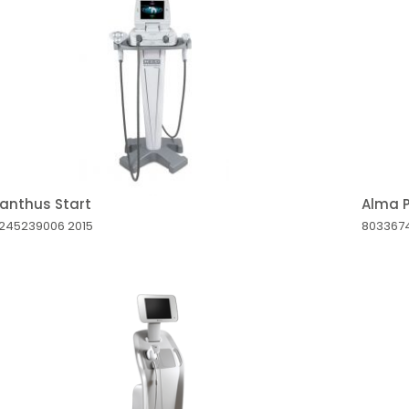
anthus Start
Alma 
0245239006
2015
803367