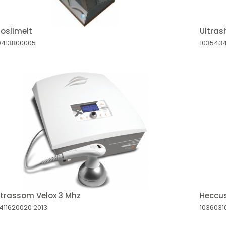
roslimelt
Ultra
0413800005
103543
ltrassom Velox 3 Mhz
Heccu
411620020
2013
1036031