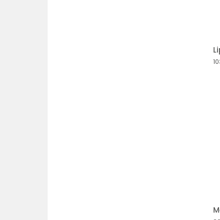
80093310024
80336740001
L
80336740017
1
80413800005
80613510001
M