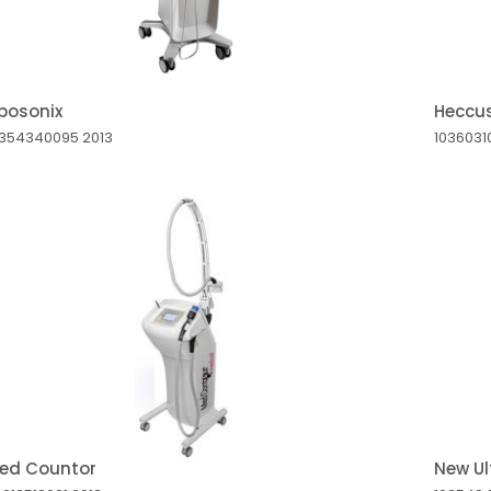
iposonix
Heccu
0354340095
2013
1036031
ed Countor
New U