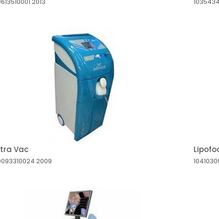
613510001
2013
103543
ltra Vac
Lipofo
0093310024
2009
104103