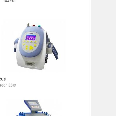
40044
2011
cus
09004
2013