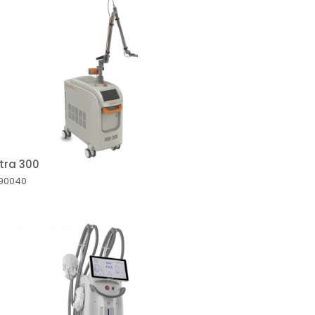
ltra 300
90040