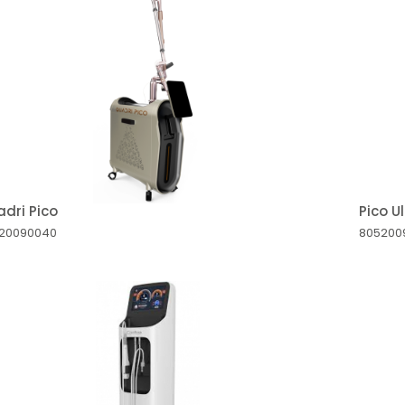
dri Pico
Pico U
20090040
805200