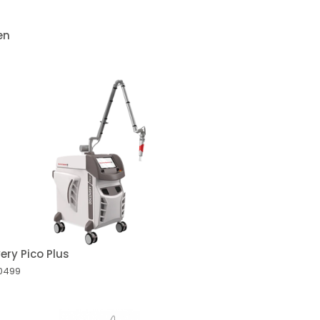
en
ery Pico Plus
80499