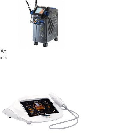
 AY
0816