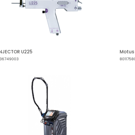
INJECTOR U225
Motus
36749003
8011758