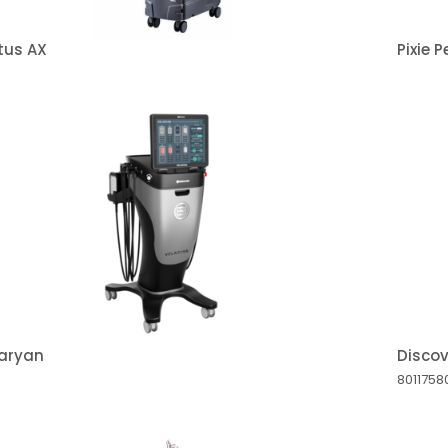
tus AX
Pixie P
aryan
Discov
801175