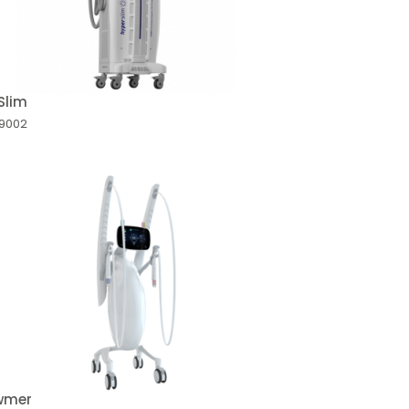
Slim
19002
wmer