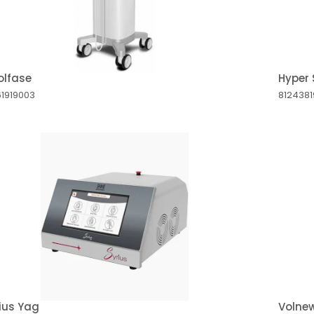
olfase
Hyper 
61919003
812438
ius Yag
Volne