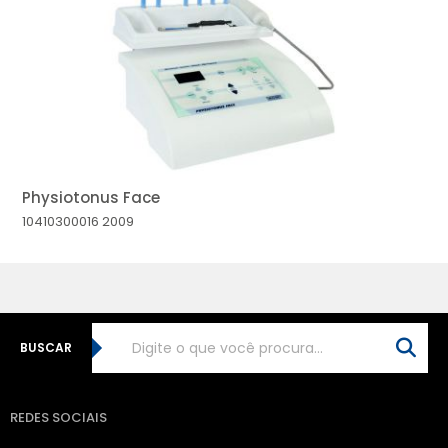
MAIOR PREÇO
A - Z
Physiotonus Face
10410300016
2009
BUSCAR
REDES SOCIAIS