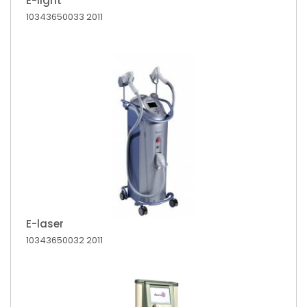
E-light
10343650033
2011
E-laser
10343650032
2011