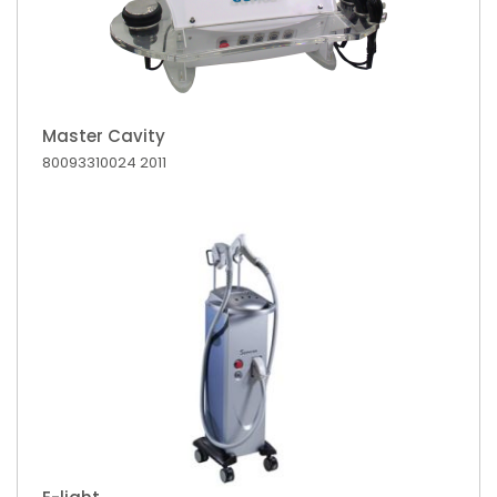
Master Cavity
80093310024
2011