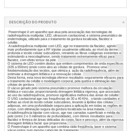
DESCRIÇÃO DO PRODUTO
Powershape é um aparelho que atua pela associação das tecnologias de
radiofrequência multipolar, LED, ultrassom cavitacional, e sistema pneumático de
endermologia, utilizado para o tratamento da gordura localizada, flacidez e
celulite.
A radiofrequência multipolar com LED, age no tratamento da flacidez, agindo
mais profundamente que a RF tripolar usualmente utilizada, ao nível da derme
profunda e tecido celular subcutâneo, retraindo as fibras colágenas existentes e
estimulando a neocolagênese, sendo tratamento extremamente eficaz para
flacidez, com efeito tensor da pele.
O sistema de LED contém diodos que emitem comprimentos de onda específicos
(635 a 650nm) tendo como alvo as células de gordura. Promove uma
fotobiomodulação dos tecidos, que otimiza a ação da radiofrequência, além de
estimular a drenagem linfática e a renovação celular.
Desta forma, esta nova tecnologia oferece resultados seguramente eficazes para
o tratamento da celulite e modelagem corporal, pela quebra e eliminação das
células de gordura.
O vácuo gerado pelo sistema pneumático promove melhora da circulação
linfática e vascular, proporcionando drenagem linfática vigorosa, que associado
ao uso da radiofrequência, promove significativa melhora das áreas de celulite
O USG cavitacional age nas frequências de 30 a 40 KHz, criando cavidades e
bolhas ao nível do tecido celular subcutâneo, levando à lipólise das células
adiposas, em uma profundidade segura para a aplicação em todas as regiões do
corpo, com eliminação segura da gordura localizada na área tratada.
A radiofrequência bipolar com vácuo, age nas camadas superficiais e média da
pele (entre 2 e 3 milímetros de profundidade), com ótimos resultados para
flacidez e firmeza de áreas delicadas do corpo, face e pescoço, além da vigorosa
drenagem linfática facial que proporciona.
O Powershape é um aparelho que combina rádio freqüência, laser e sistema
vácuo juntos num mesmo cabeçote de tratamento.