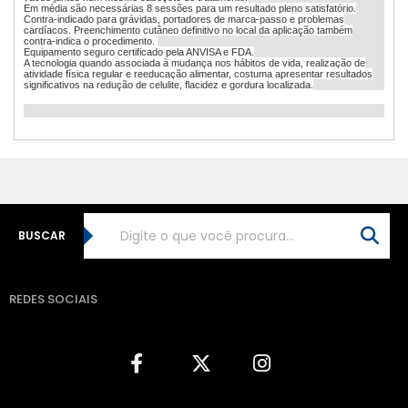
Em média são necessárias 8 sessões para um resultado pleno satisfatório.
Contra-indicado para grávidas, portadores de marca-passo e problemas
cardíacos. Preenchimento cutâneo definitivo no local da aplicação também
contra-indica o procedimento.
Equipamento seguro certificado pela ANVISA e FDA.
A tecnologia quando associada à mudança nos hábitos de vida, realização de
atividade física regular e reeducação alimentar, costuma apresentar resultados
significativos na redução de celulite, flacidez e gordura localizada.
BUSCAR
REDES SOCIAIS