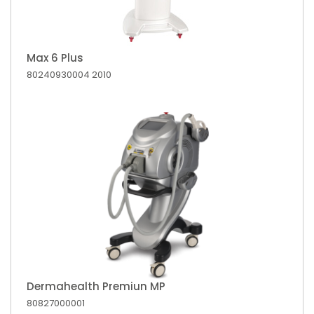
Max 6 Plus
80240930004
2010
Dermahealth Premiun MP
80827000001