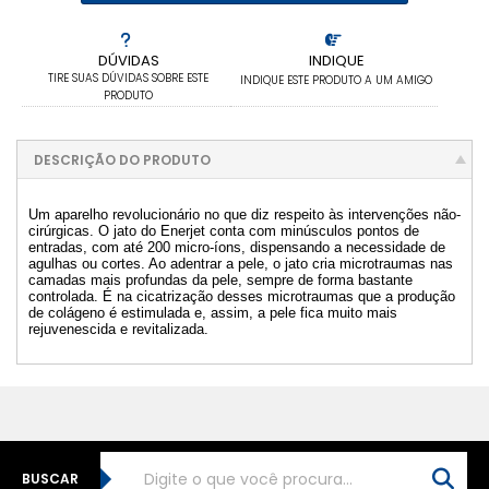
DÚVIDAS
INDIQUE
TIRE SUAS DÚVIDAS SOBRE ESTE
INDIQUE ESTE PRODUTO A UM AMIGO
PRODUTO
DESCRIÇÃO DO PRODUTO
Um aparelho revolucionário no que diz respeito às intervenções não-
cirúrgicas. O jato do Enerjet conta com minúsculos pontos de
entradas, com até 200 micro-íons, dispensando a necessidade de
agulhas ou cortes. Ao adentrar a pele, o jato cria microtraumas nas
camadas mais profundas da pele, sempre de forma bastante
controlada. É na cicatrização desses microtraumas que a produção
de colágeno é estimulada e, assim, a pele fica muito mais
rejuvenescida e revitalizada.
BUSCAR