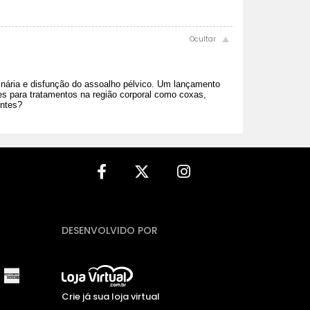
inária e disfunção do assoalho pélvico. Um lançamento
des para tratamentos na região corporal como coxas,
entes?
DESENVOLVIDO POR
Crie já sua loja virtual