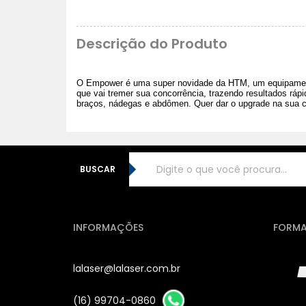
Descrição do Produto
O Empower é uma super novidade da HTM, um equipamento d
que vai tremer sua concorrência, trazendo resultados ráp
braços, nádegas e abdômen. Quer dar o upgrade na sua cl
BUSCAR
INFORMAÇÕES
FORMA
lalaser@lalaser.com.br
(16) 99704-0860