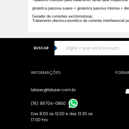
ginástica passiva suave + ginástica passiva intensa + de
Gerador de correntes excitomotoras;
Tratamento electro-cosmético de corrente interferencial pa
BUSCAR
INFORMAÇÕES
FORMA
lalaser@lalaser.com.br
(16) 99704-0860
Das 8:00 as 12:00 e das 13:30 as
17:00 hrs