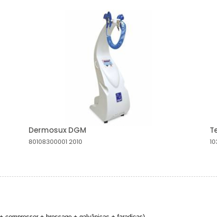
Dermosux DGM
T
80108300001
2010
10
a + compressor + brossage + galvânicas + faradicas)