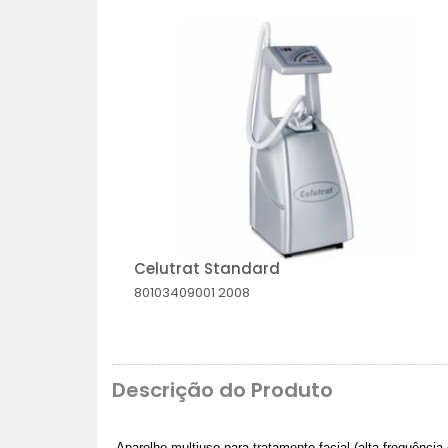
Celutrat Standard
80103409001
2008
Descrição do Produto
Aparelho multiuso para tratamento facial (alta frequênci