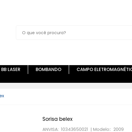
BB LASER
BOMBANDO
CAMPO ELETROMAGNÉTI
lex
Sorisa belex
ANVISA: 10343650021 |
Modelo:: 2009